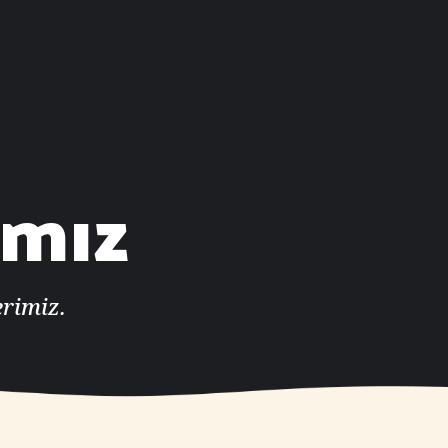
ımız
rimiz.
r.
Dr.
 KUŞKU
Mehmet Yaşa
r.
Dr.