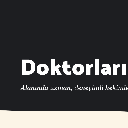
Doktorlar
Alanında uzman, deneyimli hekimle
D
Mehmet
D